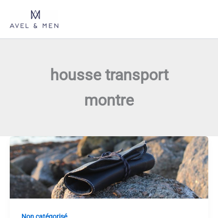
Aller
au
contenu
housse transport
montre
Non catégorisé