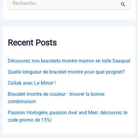
e
c
h
e
r
c
Recent Posts
h
e
r
Découvrez nos bracelets montre marron en toile Seaqual
:
Quelle longueur de bracelet montre pour quel poignet?
Collab avec Le Minor !
Bracelet montre de couleur : trouver la bonne
combinaison
Passion Horlogère, passion Avel and Men: découvrez le
code promo de 15%!