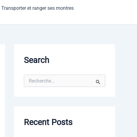
Transporter et ranger ses montres
Search
R
e
c
h
e
r
c
Recent Posts
h
e
r