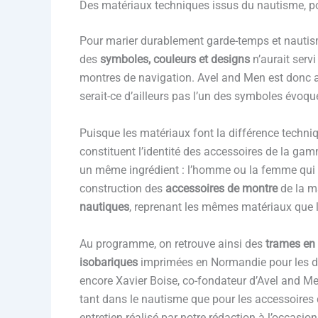
Des matériaux techniques issus du nautisme, p
Pour marier durablement garde-temps et nautisme,
des
symboles, couleurs et designs
n’aurait servi
montres de navigation. Avel and Men est donc all
serait-ce d’ailleurs pas l’un des symboles évoqué
Puisque les matériaux font la différence techniq
constituent l’identité des accessoires de la ga
un même ingrédient : l’homme ou la femme qui l
construction des
accessoires de montre
de la m
nautiques
, reprenant les mêmes matériaux que 
Au programme, on retrouve ainsi des
trames en k
isobariques
imprimées en Normandie pour les d
encore Xavier Boise, co-fondateur d’Avel and Men
tant dans le nautisme que pour les accessoire
entretien réalisé par notre rédaction à l’occasion