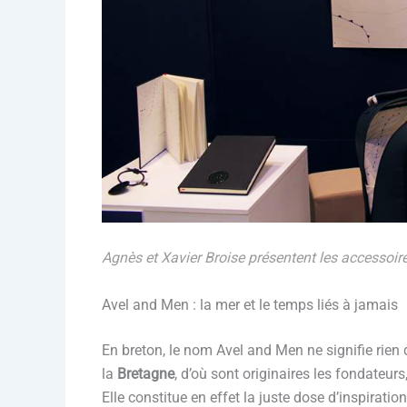
Agnès et Xavier Broise présentent les accessoir
Avel and Men : la mer et le temps liés à jamais
En breton, le nom Avel and Men ne signifie rien
la
Bretagne
, d’où sont originaires les fondateu
Elle constitue en effet la juste dose d’inspiratio