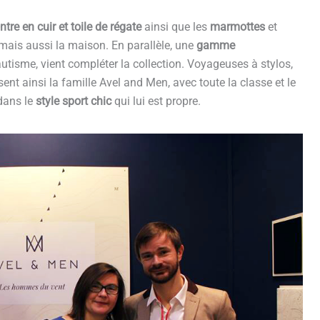
tre en cuir et toile de régate
ainsi que les
marmottes
et
 mais aussi la maison. En parallèle, une
gamme
utisme, vient compléter la collection. Voyageuses à stylos,
sent ainsi la famille Avel and Men, avec toute la classe et le
 dans le
style sport chic
qui lui est propre.