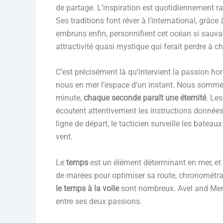
de partage. L’inspiration est quotidiennement r
Ses traditions font rêver à l’international, grâc
embruns enfin, personnifient cet océan si sauvag
attractivité quasi mystique qui ferait perdre à 
C’est précisément là qu’intervient la passion hor
nous en mer l’espace d’un instant. Nous sommes
minute,
chaque seconde paraît une éternité
. Les
écoutent attentivement les instructions données pa
ligne de départ, le tacticien surveille les bateau
vent.
Le
temps
est un élément déterminant en mer, et a
de marées pour optimiser sa route, chronométr
le temps à la voile
sont nombreux. Avel and Men l
entre ses deux passions.