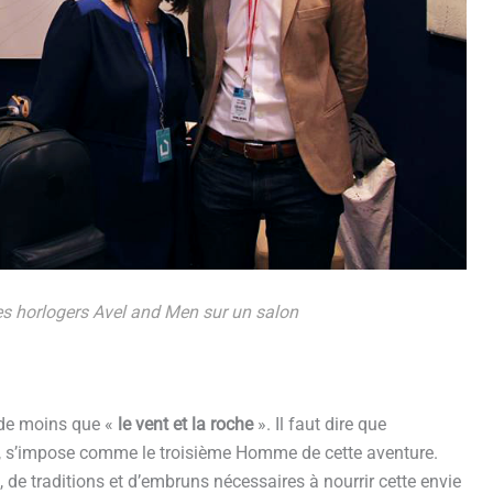
es horlogers Avel and Men sur un salon
 de moins que «
le vent et la roche
». Il faut dire que
rs, s’impose comme le troisième Homme de cette aventure.
n, de traditions et d’embruns nécessaires à nourrir cette envie