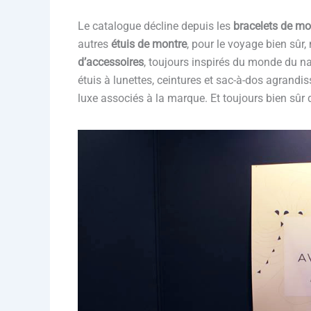
Le catalogue décline depuis les
bracelets de mon
autres
étuis de montre
, pour le voyage bien sûr,
d’accessoires
, toujours inspirés du monde du na
étuis à lunettes, ceintures et sac-à-dos agrandis
luxe associés à la marque. Et toujours bien sûr