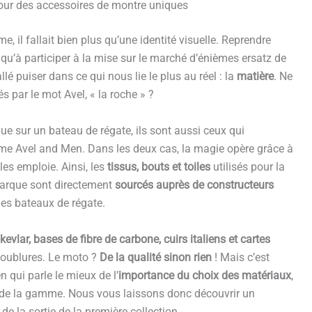
our des accessoires de montre uniques
 il fallait bien plus qu’une identité visuelle. Reprendre
 qu’à participer à la mise sur le marché d’énièmes ersatz de
é puiser dans ce qui nous lie le plus au réel : la
matière
. Ne
s par le mot Avel, « la roche » ?
ue sur un bateau de régate, ils sont aussi ceux qui
mme Avel and Men. Dans les deux cas, la magie opère grâce à
es emploie. Ainsi, les
tissus, bouts et toiles
utilisés pour la
arque sont directement
sourcés auprès de constructeurs
les bateaux de régate.
evlar, bases de fibre de carbone, cuirs italiens et cartes
oublures. Le moto ?
De la qualité sinon rien
! Mais c’est
 qui parle le mieux de l’
importance du choix des matériaux
,
s de la gamme. Nous vous laissons donc découvrir un
 de la sortie de la première collection.