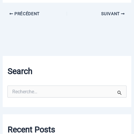
PRÉCÉDENT
SUIVANT
Search
R
e
c
h
e
r
c
Recent Posts
h