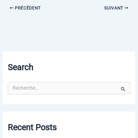
PRÉCÉDENT
SUIVANT
Search
R
e
c
h
e
r
c
Recent Posts
h
e