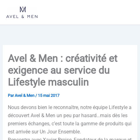
Aller
au
contenu
Avel & Men : créativité et
exigence au service du
Lifestyle masculin
Par
Avel & Men
/
15 mai 2017
Nous devons bien le reconnaître, notre équipe Lifestyle a
découvert Avel & Men un peu par hasard…mais dès les
premiers échanges, c’est toute la gamme de produits qui
est arrivée sur Un Jour Ensemble.
Rencontre avec Xavier Broise, Fondateur de la marque et